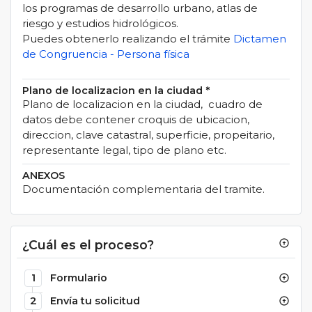
los programas de desarrollo urbano, atlas de
riesgo y estudios hidrológicos.
Puedes obtenerlo realizando el trámite
Dictamen
de Congruencia - Persona física
Plano de localizacion en la ciudad
*
Plano de localizacion en la ciudad, cuadro de
datos debe contener croquis de ubicacion,
direccion, clave catastral, superficie, propeitario,
representante legal, tipo de plano etc.
ANEXOS
Documentación complementaria del tramite.
¿Cuál es el proceso?
arrow_circle_up
1
Formulario
arrow_circle_up
2
Envía tu solicitud
arrow_circle_up