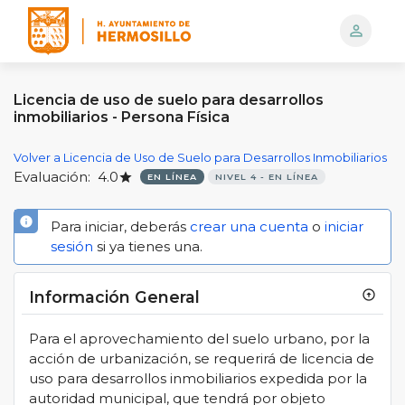
person_outline
Logo
Licencia de uso de suelo para desarrollos
inmobiliarios - Persona Física
Volver a Licencia de Uso de Suelo para Desarrollos Inmobiliarios
Evaluación:
4.0
star
EN LÍNEA
NIVEL 4 - EN LÍNEA
info
Para iniciar, deberás
crear una cuenta
o
iniciar
sesión
si ya tienes una.
Información General
arrow_circle_up
Para el aprovechamiento del suelo urbano, por la
acción de urbanización, se requerirá de licencia de
uso para desarrollos inmobiliarios expedida por la
autoridad municipal, que tendrá por objeto