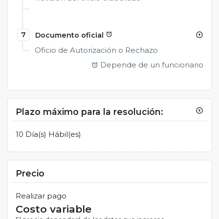
7
Documento oficial
alarm
arrow_circle_up
Oficio de Autorización o Rechazo
Depende de un funcionario
alarm
Plazo máximo para la resolución:
arrow_circle_up
10 Día(s) Hábil(es)
Precio
Realizar pago
Costo variable