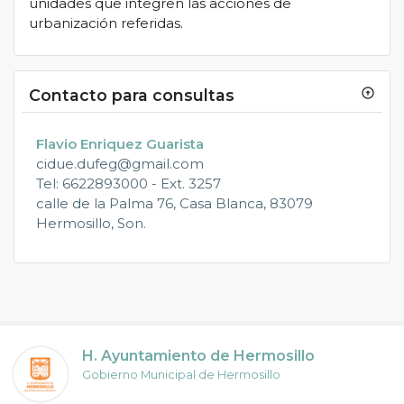
unidades que integren las acciones de
urbanización referidas.
Contacto para consultas
arrow_circle_up
Flavio Enriquez Guarista
cidue.dufeg@gmail.com
Tel: 6622893000 - Ext. 3257
calle de la Palma 76, Casa Blanca, 83079
Hermosillo, Son.
H. Ayuntamiento de Hermosillo
Gobierno Municipal de Hermosillo