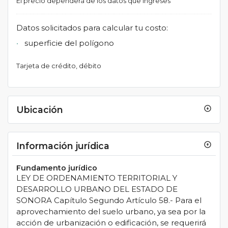
El precio dependerá de los datos que ingreses
Datos solicitados para calcular tu costo:
superficie del polígono
Tarjeta de crédito, débito
Ubicación
arrow_circle_down
Información jurídica
arrow_circle_up
Fundamento jurídico
LEY DE ORDENAMIENTO TERRITORIAL Y
DESARROLLO URBANO DEL ESTADO DE
SONORA Capítulo Segundo Artículo 58.- Para el
aprovechamiento del suelo urbano, ya sea por la
acción de urbanización o edificación, se requerirá