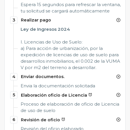
Espera 15 segundos para refrescar la ventana,
tu solicitud se cargará automáticamente
3
Realizar pago
arrow_circle_up
Ley de Ingresos 2024
I. Licencias de Uso de Suelo:
a) Para acción de urbanización, por la
expedición de licencias de uso de suelo para
desarrollos inmobiliarios, el 0.002 de la VUMA
V por m2 del terreno a desarrollar.
4
Enviar documentos.
arrow_circle_up
Envia la documentación solicitada
5
Elaboración oficio de Licencia
alarm
arrow_circle_up
Proceso de elaboración de oficio de Licencia
de uso de suelo
6
Revisión de oficio
alarm
arrow_circle_up
Revisión del oficio elaborado